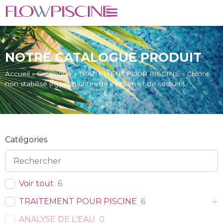
NOTRE CATALOGUE PRODUIT
Accueil
»
Catalogue
»
TRAITEMENT POUR PISCINE
»
Chlore
non stabilisé (hypochlorites de calcium et de sodium)
Catégories
Voir tout
6
TRAITEMENT POUR PISCINE
6
ANALYSE DE L'EAU
0